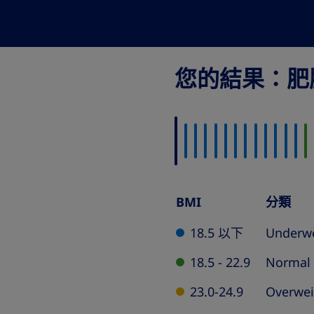
您的結果：肥胖
BMI
分類
BMI
Classification
18.5 以下
Underw
Table
18.5 - 22.9
Normal
23.0-24.9
Overwei