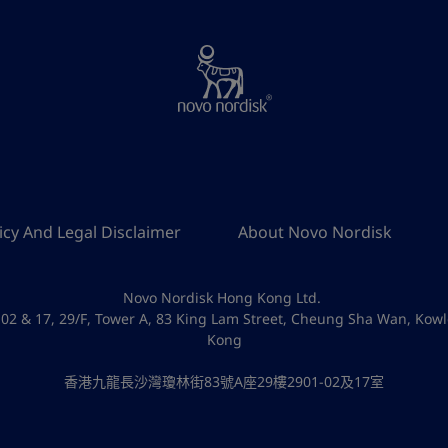
icy And Legal Disclaimer
About Novo Nordisk
Novo Nordisk Hong Kong Ltd.
-02 & 17, 29/F, Tower A, 83 King Lam Street, Cheung Sha Wan, Kow
Kong
香港九龍長沙灣瓊林街83號A座29樓2901-02及17室