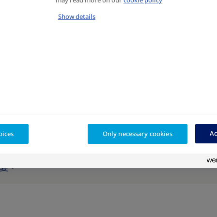
may read more on our
cookie policy
Show details
Ac
oices
Only necessary cookies
方式。但是，當您的 BMI 顯示您有超重或肥胖，那麼
會影響您的體重，因此您也可嘗試不同的方式控制體重
變。