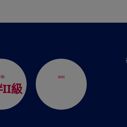
HK
類:
BMI
II級