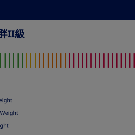
II級
eight
 Weight
ght