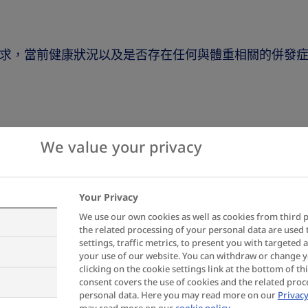
求，當前健康狀況以及是否存在任何與體重相關的併發
We value your privacy
Your Privacy
We use our own cookies as well as cookies from third p
the related processing of your personal data are use
settings, traffic metrics, to present you with targeted 
your use of our website. You can withdraw or change 
clicking on the cookie settings link at the bottom of th
consent covers the use of cookies and the related proc
personal data. Here you may read more on our
Privacy