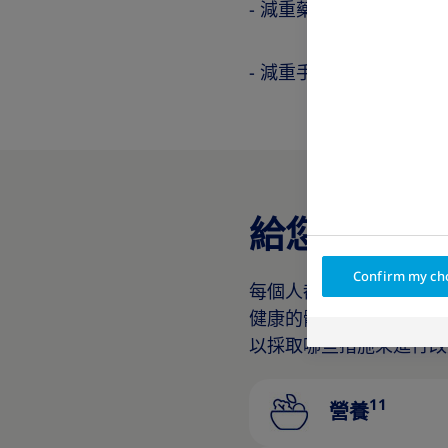
- 減重藥物
- 減重手術
給您的建議
Confirm my ch
每個人都應有健康的生活
健康的體重。許多因素都
以採取哪些措施來進行改
11
營養