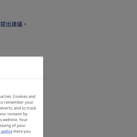
症提出建議。
arties. Cookies and
d to remember your
adverts, and to track
your consent by
is website. Your
essing of your
 policy
Here you