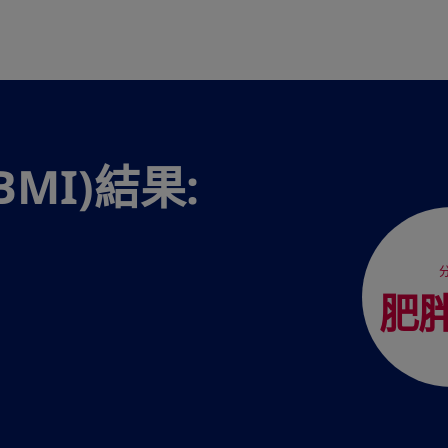
MI)結果:
分
肥胖